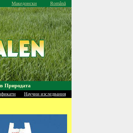
Македонски
Română
 в Природата
ификати
Научни изследвания