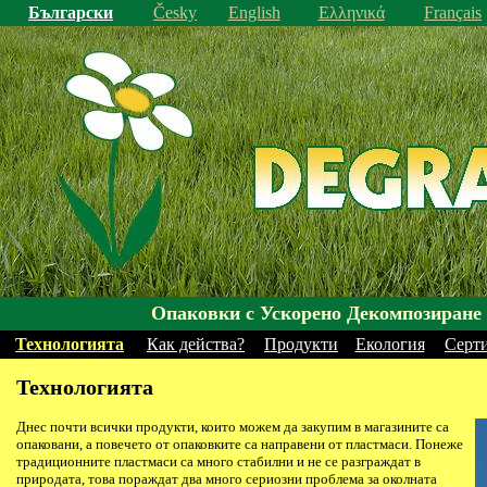
Български
Česky
English
Ελληνικά
Français
Опаковки с Ускорено Декомпозиране
Технологията
Как действа?
Продукти
Екология
Серт
Технологията
Днес почти всички продукти, които можем да закупим в магазините са
опаковани, а повечето от опаковките са направени от пластмаси. Понеже
традиционните пластмаси са много стабилни и не се разграждат в
природата, това пораждат два много сериозни проблема за околната