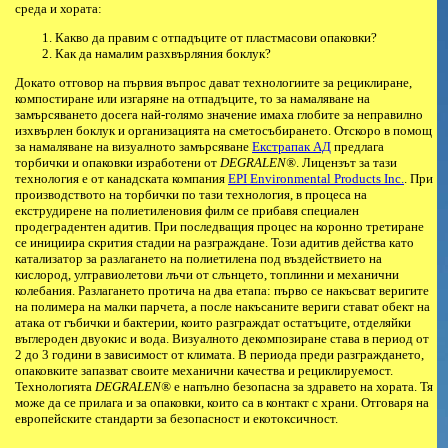
среда и хората:
Какво да правим с отпадъците от пластмасови опаковки?
Как да намалим разхвърляния боклук?
Докато отговор на първия въпрос дават технологиите за рециклиране,
компостиране или изгаряне на отпадъците, то за намаляване на
замърсяването досега най-голямо значение имаха глобите за неправилно
изхвърлен боклук и организацията на сметосъбирането. Отскоро в помощ
за намаляване на визуалното замърсяване
Екстрапак АД
предлага
торбички и опаковки изработени от
DEGRALEN®
. Лицензът за тази
технология е от канадската компания
EPI Environmental Products Inc.
. При
производството на торбички по тази технология, в процеса на
екструдирене на полиетиленовия филм се прибавя специален
продеградентен адитив. При последващия процес на коронно третиране
се инициира скрития стадии на разграждане. Този адитив действа като
катализатор за разлагането на полиетилена под въздействието на
кислород, ултравиолетови лъчи от слънцето, топлинни и механични
колебания. Разлагането протича на два етапа: първо се накъсват веригите
на полимера на малки парчета, а после накъсаните вериги стават обект на
атака от гъбички и бактерии, които разграждат остатъците, отделяйки
въглероден двуокис и вода. Визуалното декомпозиране става в период от
2 до 3 години в зависимост от климата. В периода преди разграждането,
опаковките запазват своите механични качества и рециклируемост.
Технологията
DEGRALEN®
е напълно безопасна за здравето на хората. Тя
може да се прилага и за опаковки, които са в контакт с храни. Отговаря на
европейските стандарти за безопасност и екотоксичност.