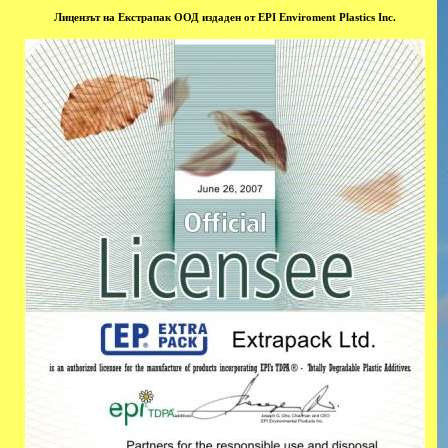
Лицензът на Екстрапак ООД издаден от EPI Enviroment Plastics Inc.